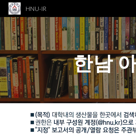
HNU-IR
Sk
한남 아